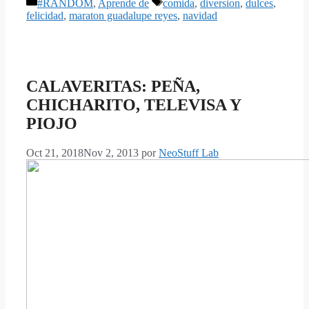
Categorías
Etiquetas
#RANDOM
,
Aprende de
comida
,
diversion
,
dulces
,
felicidad
,
maraton guadalupe reyes
,
navidad
CALAVERITAS: PEÑA,
CHICHARITO, TELEVISA Y
PIOJO
Oct 21, 2018
Nov 2, 2013
por
NeoStuff Lab