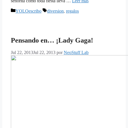
señorita como toda fiesta lleva …
Leer más
Categorías
Etiquetas
YOLOescribo
diversion
,
regalos
Pensando en… ¡Lady Gaga!
Jul 22, 2013
Jul 22, 2013
por
NeoStuff Lab