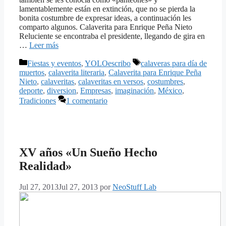
lamentablemente están en extinción, que no se pierda la
bonita costumbre de expresar ideas, a continuación les
comparto algunos. Calaverita para Enrique Peña Nieto
Reluciente se encontraba el presidente, llegando de gira en
…
Leer más
Categorías
Etiquetas
Fiestas y eventos
,
YOLOescribo
calaveras para día de
muertos
,
calaverita literaria
,
Calaverita para Enrique Peña
Nieto
,
calaveritas
,
calaveritas en versos
,
costumbres
,
deporte
,
diversion
,
Empresas
,
imaginación
,
México
,
Tradiciones
1 comentario
XV años «Un Sueño Hecho
Realidad»
Jul 27, 2013
Jul 27, 2013
por
NeoStuff Lab