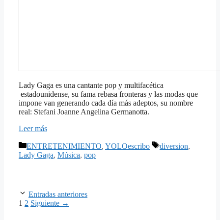
Lady Gaga es una cantante pop y multifacética
estadounidense, su fama rebasa fronteras y las modas que
impone van generando cada día más adeptos, su nombre
real: Stefani Joanne Angelina Germanotta.
Leer más
Categorías
Etiquetas
ENTRETENIMIENTO
,
YOLOescribo
diversion
,
Lady Gaga
,
Música
,
pop
Entradas anteriores
Página
Página
1
2
Siguiente
→