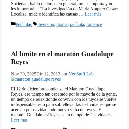
Sociedad, hablo de todos en general, no les importa y no
les importará… “La investigación de María Amparo Casar:
Localiza, mide e identifica las causas …
Leer más
Categorías
Etiquetas
Películas
diversion
,
drama
,
película
,
romance
Al límite en el maratón Guadalupe
Reyes
Nov 30, 2025
Dic 12, 2013
por
NeoStuff Lab
El 12 de diciembre comienza el Maratón Guadalupe
Reyes, ese tiempo tan esperado por la mayoría de la gente,
un tiempo de relax donde convivir con los tuyos se vuelve
indispensable, esto para sobrellevar las festividades que se
acercan por navidad, año nuevo y día de reyes.. El
maratón Guadalupe-Reyes es un tiempo de festividades …
Leer más