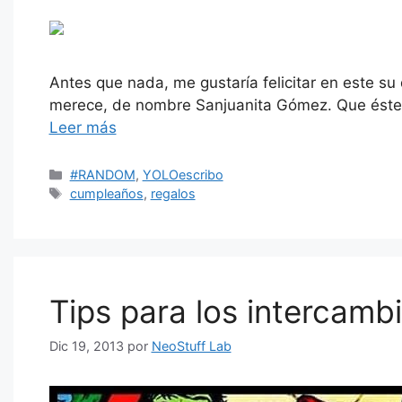
Antes que nada, me gustaría felicitar en este su
merece, de nombre Sanjuanita Gómez. Que éste, y 
Leer más
Categorías
#RANDOM
,
YOLOescribo
Etiquetas
cumpleaños
,
regalos
Tips para los intercamb
Dic 19, 2013
por
NeoStuff Lab