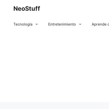
Saltar
NeoStuff
al
contenido
Tecnología
Entretenimiento
Aprende 