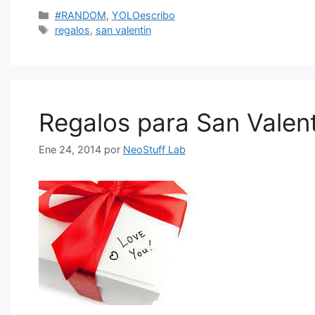
Categorías
#RANDOM
,
YOLOescribo
Etiquetas
regalos
,
san valentin
Regalos para San Valent
Ene 24, 2014
por
NeoStuff Lab