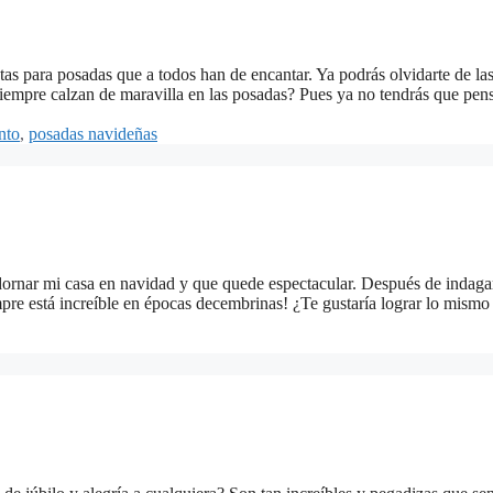
tas para posadas que a todos han de encantar. Ya podrás olvidarte de l
siempre calzan de maravilla en las posadas? Pues ya no tendrás que pe
nto
,
posadas navideñas
rnar mi casa en navidad y que quede espectacular. Después de indagar
mpre está increíble en épocas decembrinas! ¿Te gustaría lograr lo mis