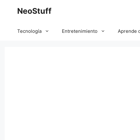
Saltar
NeoStuff
al
contenido
Tecnología
Entretenimiento
Aprende 