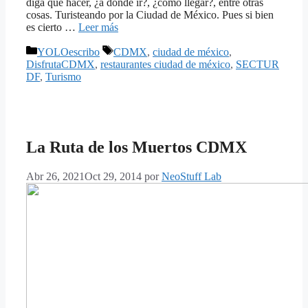
diga qué hacer, ¿a dónde ir?, ¿cómo llegar?, entre otras
cosas. Turisteando por la Ciudad de México. Pues si bien
es cierto …
Leer más
Categorías
Etiquetas
YOLOescribo
CDMX
,
ciudad de méxico
,
DisfrutaCDMX
,
restaurantes ciudad de méxico
,
SECTUR
DF
,
Turismo
La Ruta de los Muertos CDMX
Abr 26, 2021
Oct 29, 2014
por
NeoStuff Lab