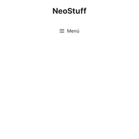
Saltar
NeoStuff
al
contenido
Menú