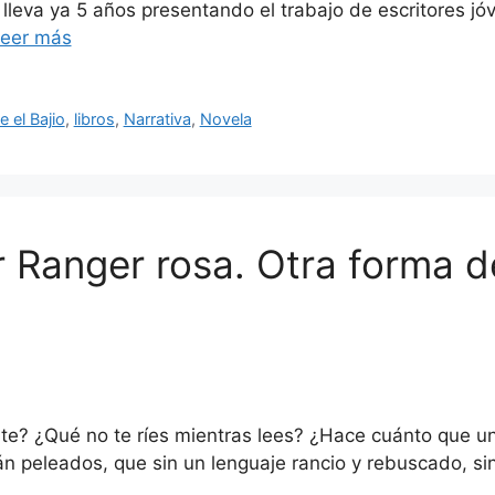
 lleva ya 5 años presentando el trabajo de escritores 
eer más
e el Bajio
,
libros
,
Narrativa
,
Novela
 Ranger rosa. Otra forma d
e? ¿Qué no te ríes mientras lees? ¿Hace cuánto que un l
n peleados, que sin un lenguaje rancio y rebuscado, sin 