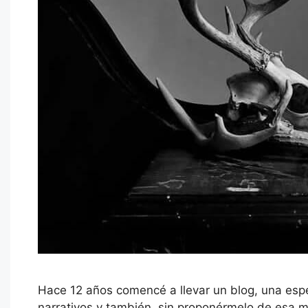
Hace 12 años comencé a llevar un blog, una espec
narrativos y también, sin proponérmelo de esa m