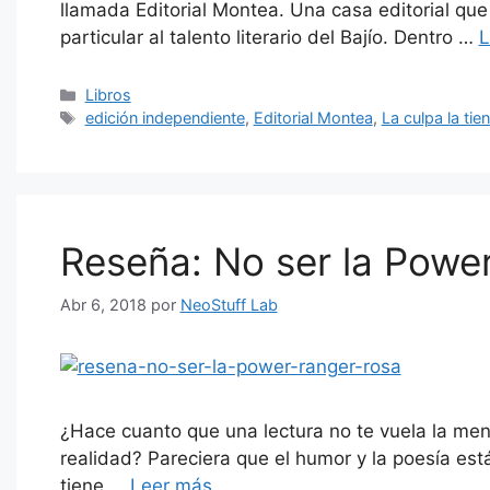
llamada Editorial Montea. Una casa editorial que
particular al talento literario del Bajío. Dentro …
L
Categorías
Libros
Etiquetas
edición independiente
,
Editorial Montea
,
La culpa la tien
Reseña: No ser la Power
Abr 6, 2018
por
NeoStuff Lab
¿Hace cuanto que una lectura no te vuela la ment
realidad? Pareciera que el humor y la poesía está
tiene …
Leer más