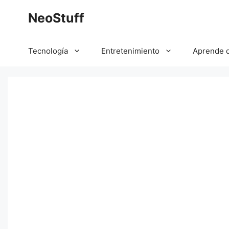
Saltar
NeoStuff
al
contenido
Tecnología
Entretenimiento
Aprende 