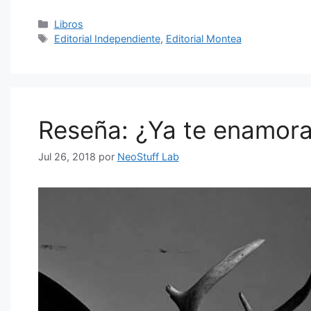
Categorías
Libros
Etiquetas
Editorial Independiente
,
Editorial Montea
Reseña: ¿Ya te enamoras
Jul 26, 2018
por
NeoStuff Lab