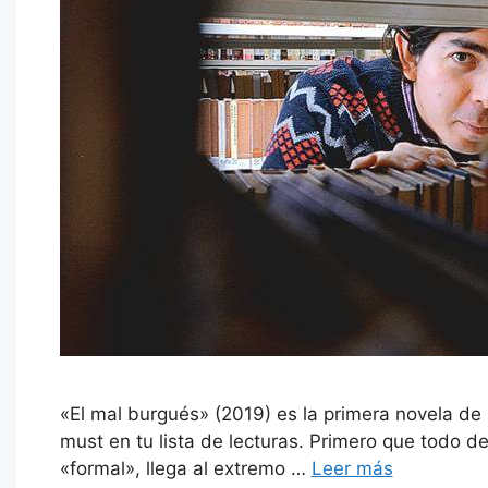
«El mal burgués» (2019) es la primera novela de
must en tu lista de lecturas. Primero que todo d
«formal», llega al extremo …
Leer más