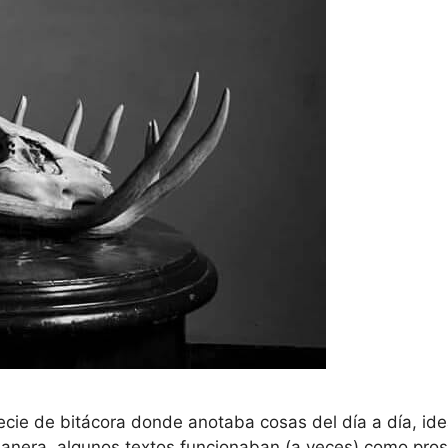
ie de bitácora donde anotaba cosas del día a día, idea
anera, algunos textos funcionaban (a veces) como prosa 