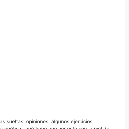
s sueltas, opiniones, algunos ejercicios
poética ¿qué tiene que ver esto con la piel del