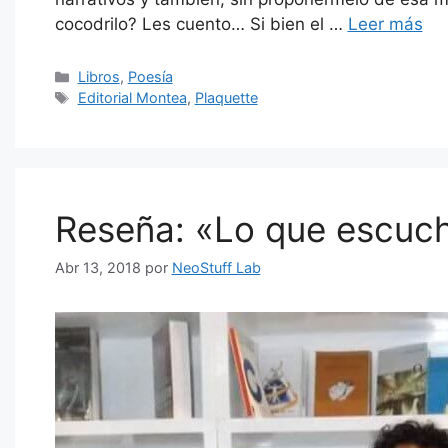
cocodrilo? Les cuento… Si bien el …
Leer más
Categorías
Libros
,
Poesía
Etiquetas
Editorial Montea
,
Plaquette
Reseña: «Lo que escuch
Abr 13, 2018
por
NeoStuff Lab