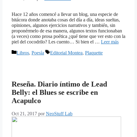
Hace 12 años comencé a llevar un blog, una especie de
bitácora donde anotaba cosas del día a día, ideas sueltas,
opiniones, algunos ejercicios narrativos y también, sin
proponérmelo de esa manera, algunos textos funcionaban
(a veces) como prosa poética ¿qué tiene que ver esto con la
piel del cocodrilo? Les cuento… Si bien el …
Leer más
Categorías
Etiquetas
Libros
,
Poesía
Editorial Montea
,
Plaquette
Reseña. Diario íntimo de Lead
Belly: el Blues se escribe en
Acapulco
Oct 21, 2017
por
NeoStuff Lab