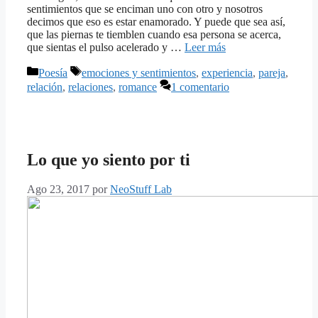
sentimientos que se enciman uno con otro y nosotros
decimos que eso es estar enamorado. Y puede que sea así,
que las piernas te tiemblen cuando esa persona se acerca,
que sientas el pulso acelerado y …
Leer más
Categorías
Etiquetas
Poesía
emociones y sentimientos
,
experiencia
,
pareja
,
relación
,
relaciones
,
romance
1 comentario
Lo que yo siento por ti
Ago 23, 2017
por
NeoStuff Lab