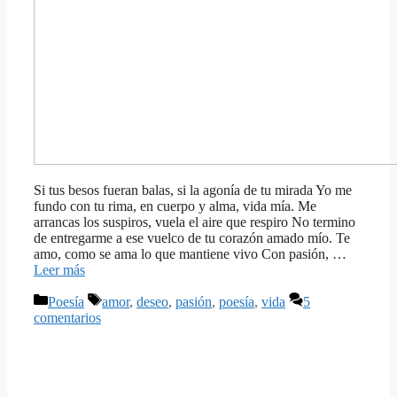
Si tus besos fueran balas, si la agonía de tu mirada Yo me
fundo con tu rima, en cuerpo y alma, vida mía. Me
arrancas los suspiros, vuela el aire que respiro No termino
de entregarme a ese vuelco de tu corazón amado mío. Te
amo, como se ama lo que mantiene vivo Con pasión, …
Leer más
Categorías
Etiquetas
Poesía
amor
,
deseo
,
pasión
,
poesía
,
vida
5
comentarios