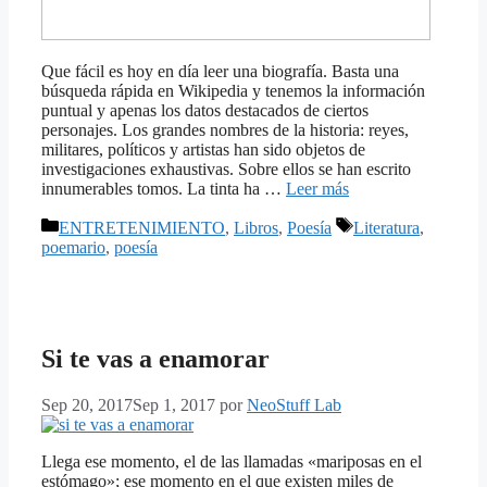
Que fácil es hoy en día leer una biografía. Basta una
búsqueda rápida en Wikipedia y tenemos la información
puntual y apenas los datos destacados de ciertos
personajes. Los grandes nombres de la historia: reyes,
militares, políticos y artistas han sido objetos de
investigaciones exhaustivas. Sobre ellos se han escrito
innumerables tomos. La tinta ha …
Leer más
Categorías
Etiquetas
ENTRETENIMIENTO
,
Libros
,
Poesía
Literatura
,
poemario
,
poesía
Si te vas a enamorar
Sep 20, 2017
Sep 1, 2017
por
NeoStuff Lab
Llega ese momento, el de las llamadas «mariposas en el
estómago»; ese momento en el que existen miles de