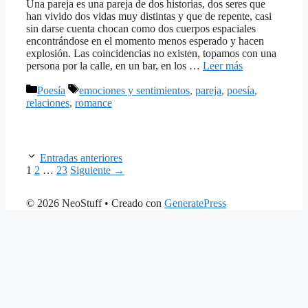
Una pareja es una pareja de dos historias, dos seres que
han vivido dos vidas muy distintas y que de repente, casi
sin darse cuenta chocan como dos cuerpos espaciales
encontrándose en el momento menos esperado y hacen
explosión. Las coincidencias no existen, topamos con una
persona por la calle, en un bar, en los …
Leer más
Categorías
Etiquetas
Poesía
emociones y sentimientos
,
pareja
,
poesía
,
relaciones
,
romance
Entradas anteriores
Página
Página
Página
1
2
…
23
Siguiente
→
© 2026 NeoStuff
• Creado con
GeneratePress