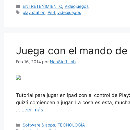
Categorías
ENTRETENIMIENTO
,
Videojuegos
Etiquetas
play station
,
Ps4
,
videojuegos
Juega con el mando de l
Feb 16, 2014
por
NeoStuff Lab
Tutorial para jugar en ipad con el control de Pla
quizá comiencen a jugar. La cosa es esta, mucha
…
Leer más
Categorías
Software & apps
,
TECNOLOGÍA