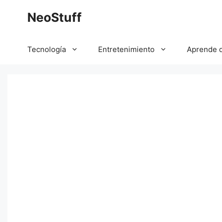
Saltar
NeoStuff
al
contenido
Tecnología
Entretenimiento
Aprende 