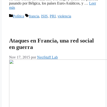
pasando por Bélgica, los países Euro-Asiáticos, y …
Leer
más
Categorías
Etiquetas
Política
francia
,
ISIS
,
PRI
,
violencia
Ataques en Francia, una red social
en guerra
Nov 17, 2015
por
NeoStuff Lab