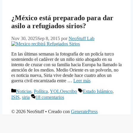
¿México está preparado para dar
asilo a refugiados sirios?
Nov 30, 2025
Sep 8, 2015
por
NeoStuff Lab
En las últimas semanas la fotografía de un policía turco
sosteniendo el cadáver de un niño sirio ahogado en su
intento de cruzar con su familia hacia Europa ha llamado la
atención de los medios. Medio Oriente es un polvorín, no
es noticia nueva, Siria vive desde hace cuatro años un
guerra civil encarnizada entre …
Leer más
Categorías
Etiquetas
Noticias
,
Política
,
YOLOescribo
Estado Islámico
,
ISIS
,
siria
18 comentarios
© 2026 NeoStuff
• Creado con
GeneratePress