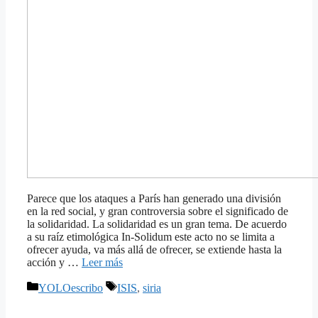
Parece que los ataques a París han generado una división
en la red social, y gran controversia sobre el significado de
la solidaridad. La solidaridad es un gran tema. De acuerdo
a su raíz etimológica In-Solidum este acto no se limita a
ofrecer ayuda, va más allá de ofrecer, se extiende hasta la
acción y …
Leer más
Categorías
Etiquetas
YOLOescribo
ISIS
,
siria