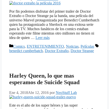
Por fin podemos disfrutar del primer trailer de Doctor
Extraño o Doctor Strange pa la banda, una película del
universo Marvel protagonizada por Benedict Cumberbatch
quien ha protagonizado a Sherlock en una exitosa serie
para la TV. Muchos fanáticos de los comics estaban
esperando este filme mientras otro millones no tienen ni
idea de quien …
Leer más
Categorías
Etique
Comics
,
ENTRETENIMIENTO
,
Noticias
,
Películas
benedict cumberbatch
,
Doctor Extraño
,
Doctor Strange
Harley Queen, lo que mas
esperamos de Suicide Squad
Ene 4, 2018
Abr 12, 2016
por
NeoStuff Lab
Este es el año de los super héroes y las super