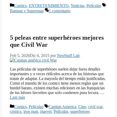
Categorías
Etique
Comics
,
ENTRETENIMIENTO
,
Noticias
,
Películas
Batman v Superman
1 comentario
5 peleas entre superhéroes mejores
que Civil War
Feb 5, 2026
Dic 6, 2015
por
NeoStuff Lab
Las películas de superhéroes suelen dejar fuera detalles
importantes y a veces ridículos acerca de las historias que
tratan de adaptar. La mayoría del tiempo están justificadas.
Como el mundo de los comics tiene menos reglas que un
burdel barato, existen muchas ediciones en las franquicias
de tus héroes favoritos que solo contienen pura locura. …
Leer más
Categorías
Etiquetas
Comics
,
Películas
Capitan America
,
Cine
,
civil war
,
cómics
,
iron man
,
marvel
,
Películas
,
superheroes