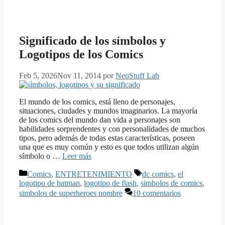
Significado de los símbolos y
Logotipos de los Comics
Feb 5, 2026
Nov 11, 2014
por
NeoStuff Lab
El mundo de los comics, está lleno de personajes,
situaciones, ciudades y mundos imaginarios. La mayoría
de los comics del mundo dan vida a personajes son
habilidades sorprendentes y con personalidades de muchos
tipos, pero además de todas estas características, poseen
una que es muy común y esto es que todos utilizan algún
símbolo o …
Leer más
Categorías
Etiquetas
Comics
,
ENTRETENIMIENTO
dc comics
,
el
logotipo de batman
,
logotipo de flash
,
simbolos de comics
,
simbolos de superheroes nombre
10 comentarios