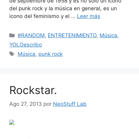
de septiembre de 1958 y es no sólo un icono
del punk rock y la música en general, es un
icono del feminismo y el …
Leer más
Categorías
#RANDOM
,
ENTRETENIMIENTO
,
Música
,
YOLOescribo
Etiquetas
Música
,
punk rock
Rockstar.
Ago 27, 2013
por
NeoStuff Lab