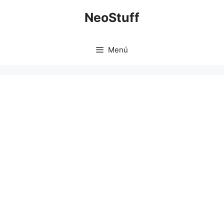
Saltar
NeoStuff
al
contenido
Menú