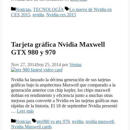
Categorías
Etiquetas
Noticias
,
TECNOLOGÍA
Lo nuevo de Nvidia en
CES 2015
,
nvidia
,
Nvidia ces 2015
Tarjeta gráfica Nvidia Maxwell
GTX 980 y 970
Nov 27, 2014
Sep 25, 2014
por
Ventas
Nvidia ha lanzado la décima generación de sus tarjetas
gráficas bajo la arquitectura Maxwell que comparado a la
generación anterior con chip kepler, los chips maxwell
doblan en rendimiento y eficiencia junto a muchas otras
mejoras para convertir a Nvidia en las tarjetas gráficas mas
rápidas de la historia. El 18 de septiembre Nvidia presentó
…
Leer más
Categorías
Etiquetas
Noticias
gtx980 vs gtx 970
,
nvidia
,
nvidia maxwell
,
Nvidia Maxwell cards