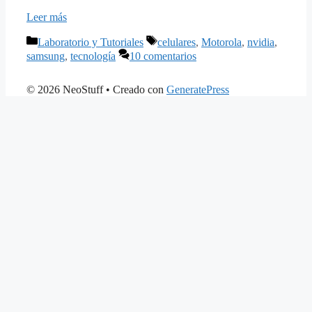
Leer más
Categorías
Etiquetas
Laboratorio y Tutoriales
celulares
,
Motorola
,
nvidia
,
samsung
,
tecnología
10 comentarios
© 2026 NeoStuff
• Creado con
GeneratePress