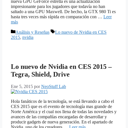
nueva GPU GeForce estrella es una actualización
impresionante para los jugadores que todavía no han
saltado a una GPU Maxwell. De hecho, la GTX 980 Ti es
hasta tres veces más rápida en comparación con …
Leer
más
Categorías
Etiquetas
Análisis y Reseñas
Lo nuevo de Nvidia en CES
2015
,
nvidia
Lo nuevo de Nvidia en CES 2015 –
Tegra, Shield, Drive
Ene 5, 2015
por
NeoStuff Lab
Hola fanáticos de la tecnología, se está llevando a cabo el
CES 2015 que es el evento de tecnología mas grande de
Norte América y el cual nos llena de todas las novedades y
avances de las compañías encargadas de desarrollar y
producir gadgets de nueva generación. En el apartado de
Nvidia, uno de los creadores …
Leer más