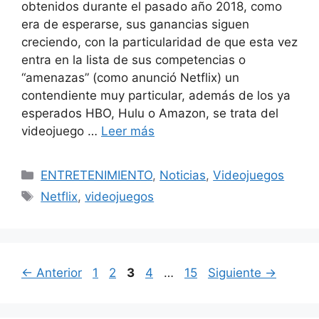
obtenidos durante el pasado año 2018, como
era de esperarse, sus ganancias siguen
creciendo, con la particularidad de que esta vez
entra en la lista de sus competencias o
“amenazas” (como anunció Netflix) un
contendiente muy particular, además de los ya
esperados HBO, Hulu o Amazon, se trata del
videojuego …
Leer más
Categorías
ENTRETENIMIENTO
,
Noticias
,
Videojuegos
Etiquetas
Netflix
,
videojuegos
Página
Página
Página
Página
Página
←
Anterior
1
2
3
4
…
15
Siguiente
→