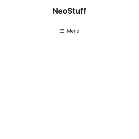
Saltar
NeoStuff
al
contenido
Menú