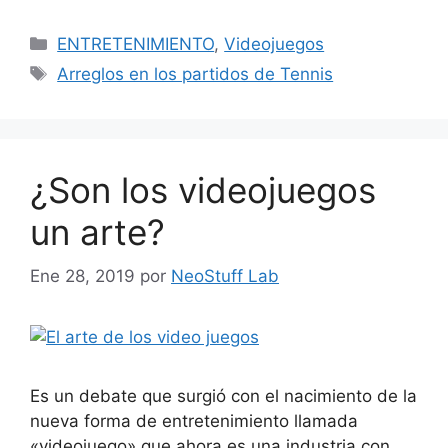
Categorías
ENTRETENIMIENTO
,
Videojuegos
Etiquetas
Arreglos en los partidos de Tennis
¿Son los videojuegos
un arte?
Ene 28, 2019
por
NeoStuff Lab
Es un debate que surgió con el nacimiento de la
nueva forma de entretenimiento llamada
«videojuego» que ahora es una industria con