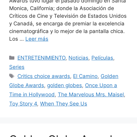
Awards tuvo lugar el pasado domingo en Santa
Monica, California; donde la Asociación de
Críticos de Cine y Televisión de Estados Unidos
y Canadá, se encarga de premiar la excelencia
cinematográfica y lo mejor de la pantalla chica.
Los …
Leer más
Categorías
ENTRETENIMIENTO
,
Noticias
,
Películas
,
Series
Etiquetas
Critics choice awards
,
El Camino
,
Golden
Globe Awards
,
golden globes
,
Once Upon a
Time in Hollywood
,
The Marvelous Mrs. Maisel
,
Toy Story 4
,
When They See Us