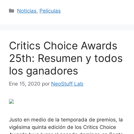
Categorías
Noticias
,
Películas
Critics Choice Awards
25th: Resumen y todos
los ganadores
Ene 15, 2020
por
NeoStuff Lab
Justo en medio de la temporada de premios, la
vigésima quinta edición de los Critics Choice