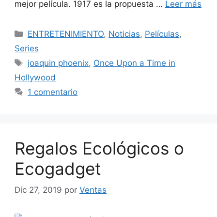
mejor película. 1917 es la propuesta …
Leer más
Categorías
ENTRETENIMIENTO
,
Noticias
,
Películas
,
Series
Etiquetas
joaquin phoenix
,
Once Upon a Time in
Hollywood
1 comentario
Regalos Ecológicos o
Ecogadget
Dic 27, 2019
por
Ventas