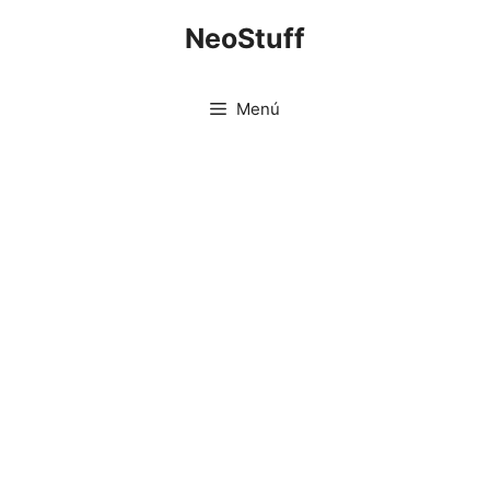
Saltar
NeoStuff
al
contenido
Menú