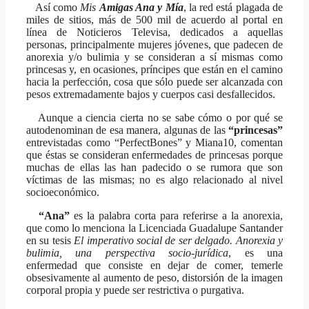
Así como
Mis
Amigas Ana y Mía
, la red está plagada de
miles de sitios, más de 500 mil de acuerdo al portal en
línea de Noticieros Televisa, dedicados a aquellas
personas, principalmente mujeres jóvenes, que padecen de
anorexia y/o bulimia y se consideran a sí mismas como
princesas y, en ocasiones, príncipes que están en el camino
hacia la perfección, cosa que sólo puede ser alcanzada con
pesos extremadamente bajos y cuerpos casi desfallecidos.
Aunque a ciencia cierta no se sabe cómo o por qué se
autodenominan de esa manera, algunas de las
“princesas”
entrevistadas como “PerfectBones” y Miana10, comentan
que éstas se consideran enfermedades de princesas porque
muchas de ellas las han padecido o se rumora que son
víctimas de las mismas; no es algo relacionado al nivel
socioeconómico.
“Ana”
es la palabra corta para referirse a la anorexia,
que como lo menciona la Licenciada Guadalupe Santander
en su tesis
El imperativo social de ser delgado. Anorexia y
bulimia, una perspectiva socio-jurídica
, es una
enfermedad que consiste en dejar de comer, temerle
obsesivamente al aumento de peso, distorsión de la imagen
corporal propia y puede ser restrictiva o purgativa.