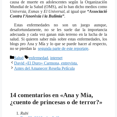
causa de muerte en adolescentes según la Organización
Mundial de la Salud (OMS), así lo han dicho medios como
Universia, Esmas
y
El Universal
, al igual que
“Associació
Contra l’Anorèxia i la Bulímia”
.
Estas enfermedades no son un juego aunque,
desafortundamente, no se les suele dar la importancia
adecuada y cada vez ganan más terreno en la lucha de la
salud. Si quieren saber más sobre estas enfermedades, los
blogs pro Ana y Mía y lo que se puede hacer al respecto,
no se pierdan la
segunda parte de este reportaje
.
Categorías
Etiquetas
Salud
enfermedad
,
internet
David «El Duro» Carmona, entrevista.
Antes del Amanecer Reseña Película
14 comentarios en «Ana y Mía,
¿cuento de princesas o de terror?»
Rubi