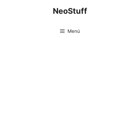
Saltar
NeoStuff
al
contenido
Menú