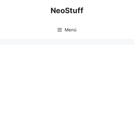
Saltar
NeoStuff
al
contenido
Menú