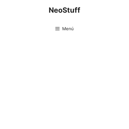
Saltar
NeoStuff
al
contenido
Menú