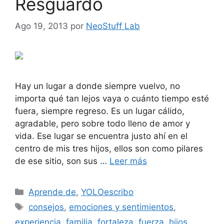
Resguardo
Ago 19, 2013
por
NeoStuff Lab
Hay un lugar a donde siempre vuelvo, no
importa qué tan lejos vaya o cuánto tiempo esté
fuera, siempre regreso. Es un lugar cálido,
agradable, pero sobre todo lleno de amor y
vida. Ese lugar se encuentra justo ahí en el
centro de mis tres hijos, ellos son como pilares
de ese sitio, son sus …
Leer más
Categorías
Aprende de
,
YOLOescribo
Etiquetas
consejos
,
emociones y sentimientos
,
experiencia
,
familia
,
fortaleza
,
fuerza
,
hijos
,