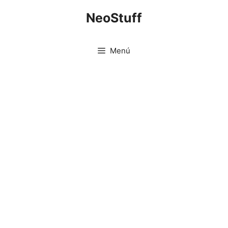
Saltar
NeoStuff
al
contenido
Menú