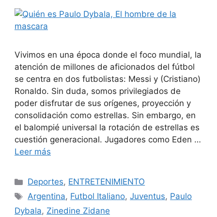
Vivimos en una época donde el foco mundial, la
atención de millones de aficionados del fútbol
se centra en dos futbolistas: Messi y (Cristiano)
Ronaldo. Sin duda, somos privilegiados de
poder disfrutar de sus orígenes, proyección y
consolidación como estrellas. Sin embargo, en
el balompié universal la rotación de estrellas es
cuestión generacional. Jugadores como Eden …
Leer más
Categorías
Deportes
,
ENTRETENIMIENTO
Etiquetas
Argentina
,
Futbol Italiano
,
Juventus
,
Paulo
Dybala
,
Zinedine Zidane