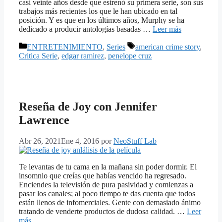
casi veinte años desde que estrenó su primera serie, son sus
trabajos más recientes los que le han ubicado en tal
posición. Y es que en los últimos años, Murphy se ha
dedicado a producir antologías basadas …
Leer más
Categorías
Etiquetas
ENTRETENIMIENTO
,
Series
american crime story
,
Critica Serie
,
edgar ramirez
,
penelope cruz
Reseña de Joy con Jennifer
Lawrence
Abr 26, 2021
Ene 4, 2016
por
NeoStuff Lab
Te levantas de tu cama en la mañana sin poder dormir. El
insomnio que creías que habías vencido ha regresado.
Enciendes la televisión de pura pasividad y comienzas a
pasar los canales; al poco tiempo te das cuenta que todos
están llenos de infomerciales. Gente con demasiado ánimo
tratando de venderte productos de dudosa calidad. …
Leer
más