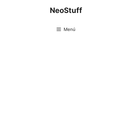
Saltar
NeoStuff
al
contenido
Menú