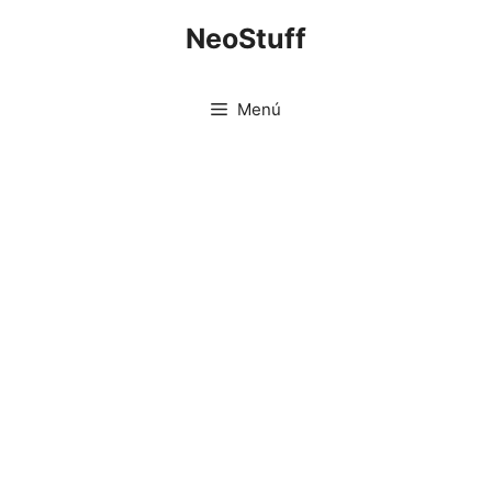
Saltar
NeoStuff
al
contenido
Menú