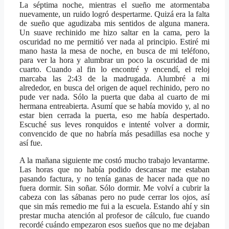
La séptima noche, mientras el sueño me atormentaba
nuevamente, un ruido logró despertarme. Quizá era la falta
de sueño que agudizaba mis sentidos de alguna manera.
Un suave rechinido me hizo saltar en la cama, pero la
oscuridad no me permitió ver nada al principio. Estiré mi
mano hasta la mesa de noche, en busca de mi teléfono,
para ver la hora y alumbrar un poco la oscuridad de mi
cuarto. Cuando al fin lo encontré y encendí, el reloj
marcaba las 2:43 de la madrugada. Alumbré a mi
alrededor, en busca del origen de aquel rechinido, pero no
pude ver nada. Sólo la puerta que daba al cuarto de mi
hermana entreabierta. Asumí que se había movido y, al no
estar bien cerrada la puerta, eso me había despertado.
Escuché sus leves ronquidos e intenté volver a dormir,
convencido de que no habría más pesadillas esa noche y
así fue.
A la mañana siguiente me costó mucho trabajo levantarme.
Las horas que no había podido descansar me estaban
pasando factura, y no tenía ganas de hacer nada que no
fuera dormir. Sin soñar. Sólo dormir. Me volví a cubrir la
cabeza con las sábanas pero no pude cerrar los ojos, así
que sin más remedio me fui a la escuela. Estando ahí y sin
prestar mucha atención al profesor de cálculo, fue cuando
recordé cuándo empezaron esos sueños que no me dejaban