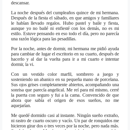
descansar.
La noche después del cumpleaños quince de mi hermana.
Después de la fiesta el sábado, en que amigos y familiares
le habían llevado regalos. Hubo pastel y baile y fiesta,
aunque yo no bailé ni enfiesté con los demás, no es mi
estilo. Estuve pensando en eso todo el día, pero no parecía
una razón lógica para las pesadillas.
Por la noche, antes de dormir, mi hermana me pidió ayuda
para cambiar de lugar el escritorio en su cuarto, después de
hacerlo y al dar la vuelta para ir a mi cuarto e intentar
dormir, la vi.
Con un vestido color marfil, sombrero a juego y
sosteniendo un abanico en su pequeña mano de porcelana.
Sus ojos grises completamente abiertos, acompañando una
sonrisa que parecía angelical. Me reí para mí mismo, cerré
la puerta con seguro y fui a la cama. Convencido de que
ahora que sabía el origen de esos sueños, no me
aquejarían.
Me quedé dormido casi al instante. Ningún sueño extraño,
ni rastro de cuarto oscuro y vacío. Un par de ronquidos me
hicieron girar dos o tres veces por la noche, pero nada más.