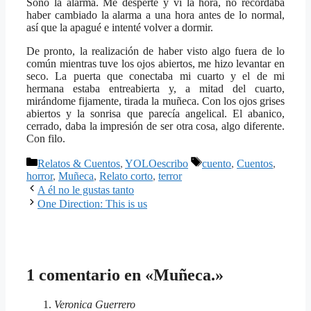
Sonó la alarma. Me desperté y vi la hora, no recordaba
haber cambiado la alarma a una hora antes de lo normal,
así que la apagué e intenté volver a dormir.
De pronto, la realización de haber visto algo fuera de lo
común mientras tuve los ojos abiertos, me hizo levantar en
seco. La puerta que conectaba mi cuarto y el de mi
hermana estaba entreabierta y, a mitad del cuarto,
mirándome fijamente, tirada la muñeca. Con los ojos grises
abiertos y la sonrisa que parecía angelical. El abanico,
cerrado, daba la impresión de ser otra cosa, algo diferente.
Con filo.
Categorías
Etiquetas
Relatos & Cuentos
,
YOLOescribo
cuento
,
Cuentos
,
horror
,
Muñeca
,
Relato corto
,
terror
A él no le gustas tanto
One Direction: This is us
1 comentario en «Muñeca.»
Veronica Guerrero