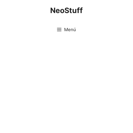
Saltar
NeoStuff
al
contenido
Menú