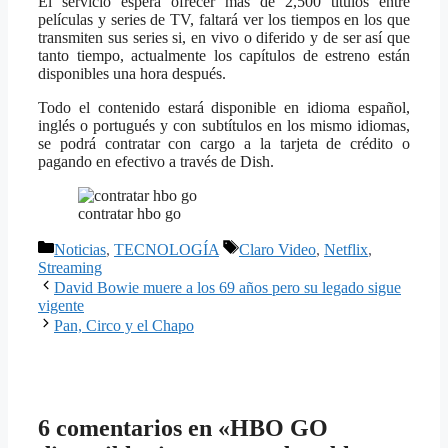
El servicio espera ofrecer más de 2,500 títulos entre
películas y series de TV, faltará ver los tiempos en los que
transmiten sus series si, en vivo o diferido y de ser así que
tanto tiempo, actualmente los capítulos de estreno están
disponibles una hora después.
Todo el contenido estará disponible en idioma español,
inglés o portugués y con subtítulos en los mismo idiomas,
se podrá contratar con cargo a la tarjeta de crédito o
pagando en efectivo a través de Dish.
contratar hbo go
Categorías
Etiquetas
Noticias
,
TECNOLOGÍA
Claro Video
,
Netflix
,
Streaming
David Bowie muere a los 69 años pero su legado sigue
vigente
Pan, Circo y el Chapo
6 comentarios en «HBO GO