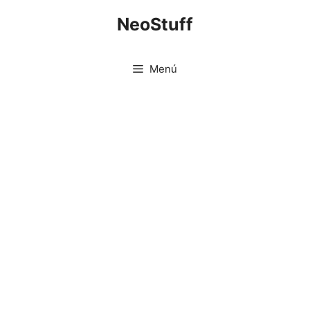
Saltar
NeoStuff
al
contenido
Menú