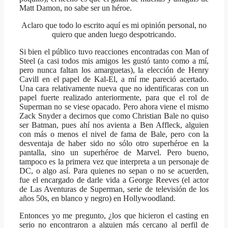
Matt Damon, no sabe ser un héroe.
Aclaro que todo lo escrito aquí es mi opinión personal, no
quiero que anden luego despotricando.
Si bien el público tuvo reacciones encontradas con Man of
Steel (a casi todos mis amigos les gustó tanto como a mí,
pero nunca faltan los amarguetas), la elección de Henry
Cavill en el papel de Kal-El, a mí me pareció acertado.
Una cara relativamente nueva que no identificaras con un
papel fuerte realizado anteriormente, para que el rol de
Superman no se viese opacado. Pero ahora viene el mismo
Zack Snyder a decirnos que como Christian Bale no quiso
ser Batman, pues ahí nos avienta a Ben Affleck, alguien
con más o menos el nivel de fama de Bale, pero con la
desventaja de haber sido no sólo otro superhéroe en la
pantalla, sino un superhéroe de Marvel. Pero bueno,
tampoco es la primera vez que interpreta a un personaje de
DC, o algo así. Para quienes no sepan o no se acuerden,
fue el encargado de darle vida a George Reeves (el actor
de Las Aventuras de Superman, serie de televisión de los
años 50s, en blanco y negro) en Hollywoodland.
Entonces yo me pregunto, ¿los que hicieron el casting en
serio no encontraron a alguien más cercano al perfil de