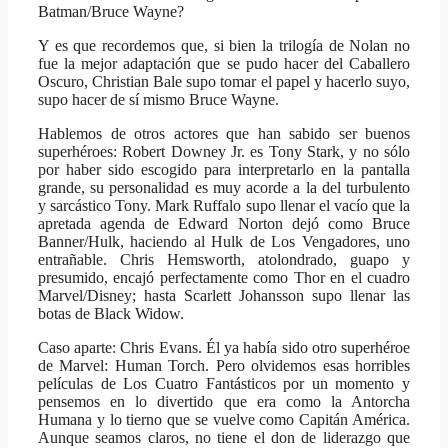
Batman/Bruce Wayne?
Y es que recordemos que, si bien la trilogía de Nolan no
fue la mejor adaptación que se pudo hacer del Caballero
Oscuro, Christian Bale supo tomar el papel y hacerlo suyo,
supo hacer de sí mismo Bruce Wayne.
Hablemos de otros actores que han sabido ser buenos
superhéroes: Robert Downey Jr. es Tony Stark, y no sólo
por haber sido escogido para interpretarlo en la pantalla
grande, su personalidad es muy acorde a la del turbulento
y sarcástico Tony. Mark Ruffalo supo llenar el vacío que la
apretada agenda de Edward Norton dejó como Bruce
Banner/Hulk, haciendo al Hulk de Los Vengadores, uno
entrañable. Chris Hemsworth, atolondrado, guapo y
presumido, encajó perfectamente como Thor en el cuadro
Marvel/Disney; hasta Scarlett Johansson supo llenar las
botas de Black Widow.
Caso aparte: Chris Evans. Él ya había sido otro superhéroe
de Marvel: Human Torch. Pero olvidemos esas horribles
películas de Los Cuatro Fantásticos por un momento y
pensemos en lo divertido que era como la Antorcha
Humana y lo tierno que se vuelve como Capitán América.
Aunque seamos claros, no tiene el don de liderazgo que