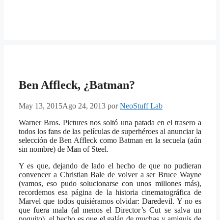
Ben Affleck, ¿Batman?
May 13, 2015
Ago 24, 2013
por
NeoStuff Lab
Warner Bros. Pictures nos soltó una patada en el trasero a
todos los fans de las películas de superhéroes al anunciar la
selección de Ben Affleck como Batman en la secuela (aún
sin nombre) de Man of Steel.
Y es que, dejando de lado el hecho de que no pudieran
convencer a Christian Bale de volver a ser Bruce Wayne
(vamos, eso pudo solucionarse con unos millones más),
recordemos esa página de la historia cinematográfica de
Marvel que todos quisiéramos olvidar: Daredevil. Y no es
que fuera mala (al menos el Director’s Cut se salva un
poquito), el hecho es que el galán de muchas y amiguis de