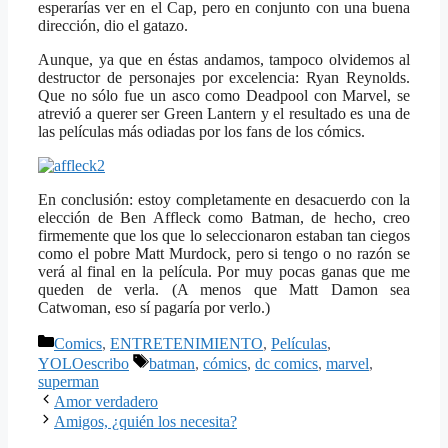
esperarías ver en el Cap, pero en conjunto con una buena
dirección, dio el gatazo.
Aunque, ya que en éstas andamos, tampoco olvidemos al
destructor de personajes por excelencia: Ryan Reynolds.
Que no sólo fue un asco como Deadpool con Marvel, se
atrevió a querer ser Green Lantern y el resultado es una de
las películas más odiadas por los fans de los cómics.
En conclusión: estoy completamente en desacuerdo con la
elección de Ben Affleck como Batman, de hecho, creo
firmemente que los que lo seleccionaron estaban tan ciegos
como el pobre Matt Murdock, pero si tengo o no razón se
verá al final en la película. Por muy pocas ganas que me
queden de verla. (A menos que Matt Damon sea
Catwoman, eso sí pagaría por verlo.)
Categorías
Comics
,
ENTRETENIMIENTO
,
Películas
,
Etiquetas
YOLOescribo
batman
,
cómics
,
dc comics
,
marvel
,
superman
Amor verdadero
Amigos, ¿quién los necesita?