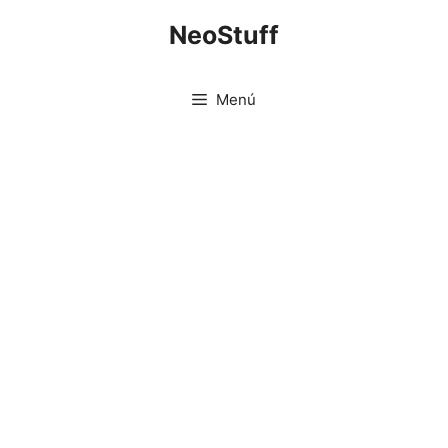
Saltar
NeoStuff
al
contenido
Menú