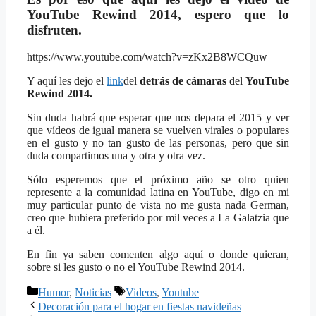
YouTube Rewind 2014, espero que lo
disfruten.
https://www.youtube.com/watch?v=zKx2B8WCQuw
Y aquí les dejo el
link
del
detrás de cámaras
del
YouTube
Rewind 2014.
Sin duda habrá que esperar que nos depara el 2015 y ver
que vídeos de igual manera se vuelven virales o populares
en el gusto y no tan gusto de las personas, pero que sin
duda compartimos una y otra y otra vez.
Sólo esperemos que el próximo año se otro quien
represente a la comunidad latina en YouTube, digo en mi
muy particular punto de vista no me gusta nada German,
creo que hubiera preferido por mil veces a La Galatzia que
a él.
En fin ya saben comenten algo aquí o donde quieran,
sobre si les gusto o no el YouTube Rewind 2014.
Categorías
Etiquetas
Humor
,
Noticias
Videos
,
Youtube
Decoración para el hogar en fiestas navideñas