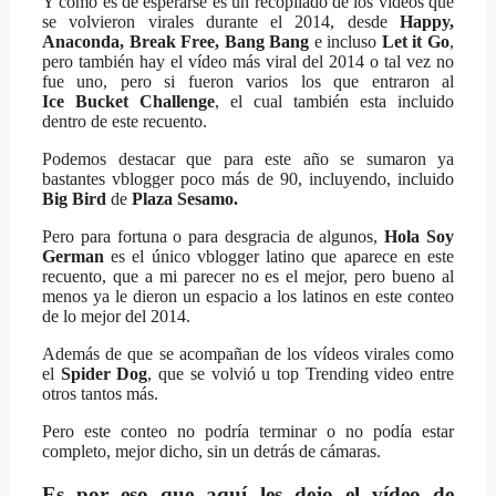
Y como es de esperarse es un recopilado de los vídeos que
se volvieron virales durante el 2014, desde
Happy,
Anaconda, Break Free, Bang Bang
e incluso
Let it Go
,
pero también hay el vídeo más viral del 2014 o tal vez no
fue uno, pero si fueron varios los que entraron al
Ice Bucket Challenge
, el cual también esta incluido
dentro de este recuento.
Podemos destacar que para este año se sumaron ya
bastantes vblogger poco más de 90, incluyendo, incluido
Big Bird
de
Plaza Sesamo.
Pero para fortuna o para desgracia de algunos,
Hola Soy
German
es el único vblogger latino que aparece en este
recuento, que a mi parecer no es el mejor, pero bueno al
menos ya le dieron un espacio a los latinos en este conteo
de lo mejor del 2014.
Además de que se acompañan de los vídeos virales como
el
Spider Dog
, que se volvió u top Trending video entre
otros tantos más.
Pero este conteo no podría terminar o no podía estar
completo, mejor dicho, sin un detrás de cámaras.
Es por eso que aquí les dejo el vídeo de