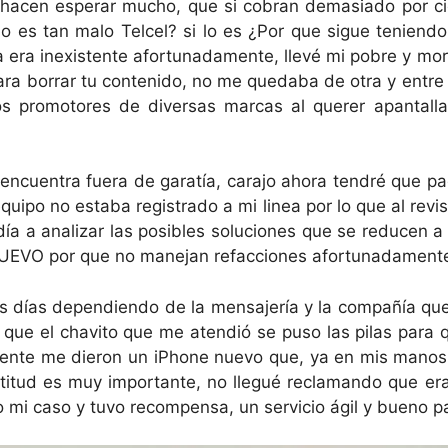
i hacen esperar mucho, que si cobran demasiado por cie
 es tan malo Telcel? si lo es ¿Por que sigue teniendo
 fila era inexistente afortunadamente, llevé mi pobre y 
n para borrar tu contenido, no me quedaba de otra y ent
os promotores de diversas marcas al querer apantal
 encuentra fuera de garatía, carajo ahora tendré que pa
quipo no estaba registrado a mi linea por lo que al revi
día a analizar las posibles soluciones que se reducen a
NUEVO por que no manejan refacciones afortunadament
nos días dependiendo de la mensajería y la compañía qu
 que el chavito que me atendió se puso las pilas para
nte me dieron un iPhone nuevo que, ya en mis manos a
titud es muy importante, no llegué reclamando que era
o mi caso y tuvo recompensa, un servicio ágil y bueno 