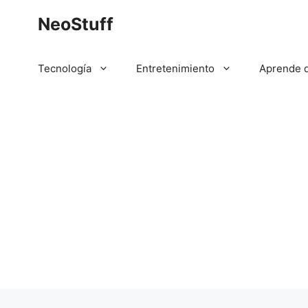
Saltar
NeoStuff
al
contenido
Tecnología
Entretenimiento
Aprende 