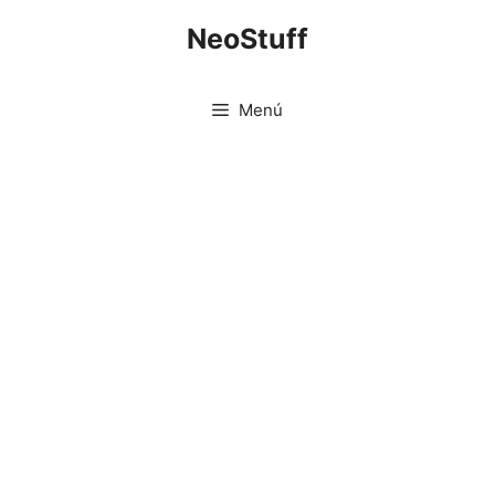
Saltar
NeoStuff
al
contenido
Menú