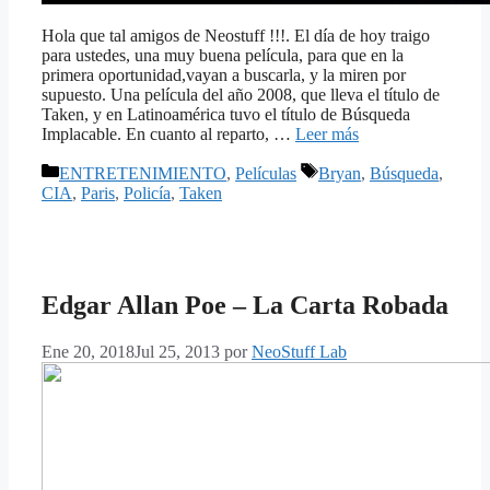
Hola que tal amigos de Neostuff !!!. El día de hoy traigo
para ustedes, una muy buena película, para que en la
primera oportunidad,vayan a buscarla, y la miren por
supuesto. Una película del año 2008, que lleva el título de
Taken, y en Latinoamérica tuvo el título de Búsqueda
Implacable. En cuanto al reparto, …
Leer más
Categorías
Etiquetas
ENTRETENIMIENTO
,
Películas
Bryan
,
Búsqueda
,
CIA
,
Paris
,
Policía
,
Taken
Edgar Allan Poe – La Carta Robada
Ene 20, 2018
Jul 25, 2013
por
NeoStuff Lab