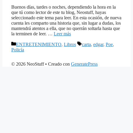
Buenos días, tardes o noches, dependiendo la hora en la
que tú como lector de este tu blog, Neostuff, hayas
seleccionado este tema para leer. En esta ocasión, de nueva
cuenta les comparto una historia que, sin lugar a dudas, los
mantendrá atentos a ella, que no querrán soltarla hasta que
la terminen de leer. …
Leer más
Categorías
Etiquetas
ENTRETENIMIENTO
,
Libros
carta
,
edgar
,
Poe
,
Policía
© 2026 NeoStuff
• Creado con
GeneratePress