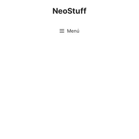
Saltar
NeoStuff
al
contenido
Menú