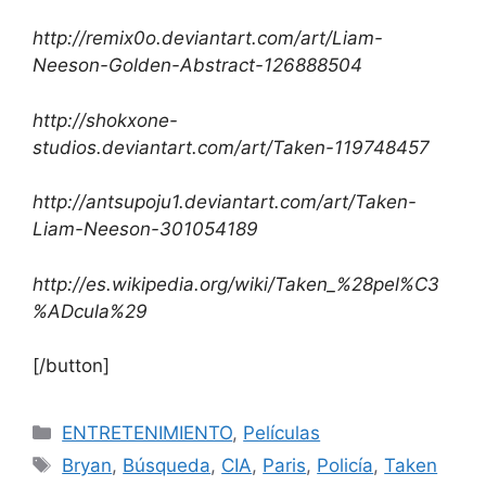
http://remix0o.deviantart.com/art/Liam-
Neeson-Golden-Abstract-126888504
http://shokxone-
studios.deviantart.com/art/Taken-119748457
http://antsupoju1.deviantart.com/art/Taken-
Liam-Neeson-301054189
http://es.wikipedia.org/wiki/Taken_%28pel%C3
%ADcula%29
[/button]
Categorías
ENTRETENIMIENTO
,
Películas
Etiquetas
Bryan
,
Búsqueda
,
CIA
,
Paris
,
Policía
,
Taken