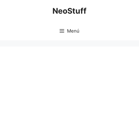
Saltar
NeoStuff
al
contenido
Menú