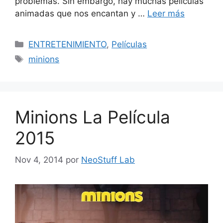
problemas. Sin embargo, hay muchas películas
animadas que nos encantan y …
Leer más
Categorías
ENTRETENIMIENTO
,
Películas
Etiquetas
minions
Minions La Película
2015
Nov 4, 2014
por
NeoStuff Lab