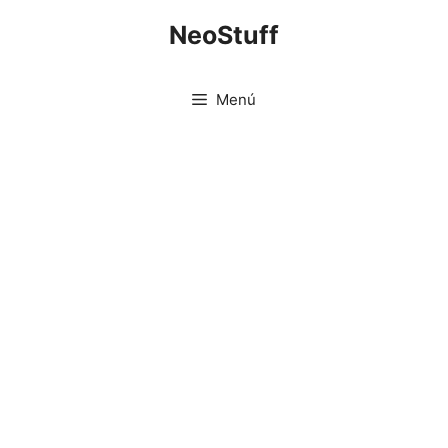
Saltar
NeoStuff
al
contenido
Menú