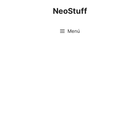
Saltar
NeoStuff
al
contenido
Menú