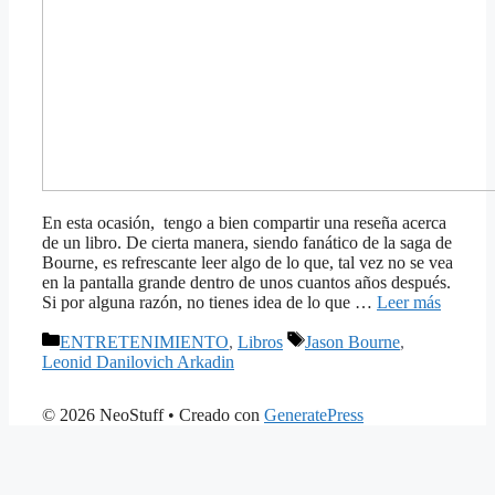
En esta ocasión, tengo a bien compartir una reseña acerca
de un libro. De cierta manera, siendo fanático de la saga de
Bourne, es refrescante leer algo de lo que, tal vez no se vea
en la pantalla grande dentro de unos cuantos años después.
Si por alguna razón, no tienes idea de lo que …
Leer más
Categorías
Etiquetas
ENTRETENIMIENTO
,
Libros
Jason Bourne
,
Leonid Danilovich Arkadin
© 2026 NeoStuff
• Creado con
GeneratePress