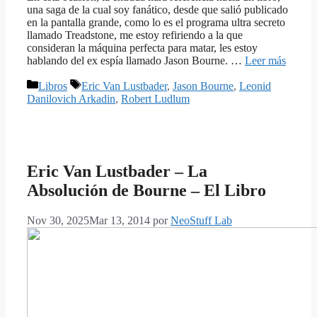
una saga de la cual soy fanático, desde que salió publicado
en la pantalla grande, como lo es el programa ultra secreto
llamado Treadstone, me estoy refiriendo a la que
consideran la máquina perfecta para matar, les estoy
hablando del ex espía llamado Jason Bourne. …
Leer más
Categorías
Etiquetas
Libros
Eric Van Lustbader
,
Jason Bourne
,
Leonid
Danilovich Arkadin
,
Robert Ludlum
Eric Van Lustbader – La
Absolución de Bourne – El Libro
Nov 30, 2025
Mar 13, 2014
por
NeoStuff Lab