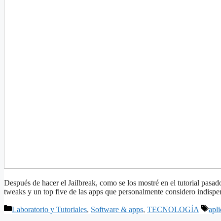
Después de hacer el Jailbreak, como se los mostré en el tutorial pasado
tweaks y un top five de las apps que personalmente considero indisp
Categorías
Etiq
Laboratorio y Tutoriales
,
Software & apps
,
TECNOLOGÍA
apl