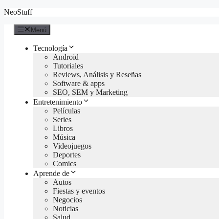
Saltar
NeoStuff
al
contenido
Menú
Tecnología
Android
Tutoriales
Reviews, Análisis y Reseñas
Software & apps
SEO, SEM y Marketing
Entretenimiento
Películas
Series
Libros
Música
Videojuegos
Deportes
Comics
Aprende de
Autos
Fiestas y eventos
Negocios
Noticias
Salud