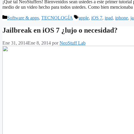
¡Qué tal NeoStuffers! Bienvenidos sean ustedes a este primer tutorial 
medio de un video hecho para todos ustedes. Como bien mencionaba en
Categorías
Etiquetas
Software & apps
,
TECNOLOGÍA
apple
,
iOS 7
,
ipad
,
iphone
,
ja
Jailbreak en iOS 7 ¿lujo o necesidad?
Ene 31, 2014
Ene 8, 2014
por
NeoStuff Lab