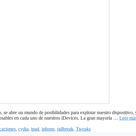
, se abre un mundo de posibilidades para explotar nuestro dispositivo, y
ensables en cada uno de nuestros iDevices. La gran mayoría …
Leer má
uetas
icaciones
,
cydia
,
ipad
,
iphone
,
jailbreak
,
Tweaks