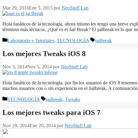
Mar 29, 2016
Ene 5, 2015
por
NeoStuff Lab
Hola fanáticos de la tecnología, ahora mismo les tengo una breve expli
términos más técnicos. ¿Qué es el Jail Break? El jailbreak es lo qu
Categorías
Etiquetas
Laboratorio y Tutoriales
,
TECNOLOGÍA
jailbreak
Los mejores Tweaks iOS 8
Nov 5, 2014
Nov 5, 2014
por
NeoStuff Lab
Hola fanáticos de la tecnología, por fin los usuarios de iOS 8 tenemos
muchos usuarios con o sin experiencia en el Jailbreak. A continuaci
Categorías
Etiquetas
TECNOLOGÍA
jailbreak
,
Tweaks
Los mejores tweaks para iOS 7
Nov 29, 2014
Ene 20, 2014
por
NeoStuff Lab