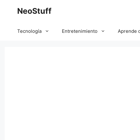
Saltar
NeoStuff
al
contenido
Tecnología
Entretenimiento
Aprende 