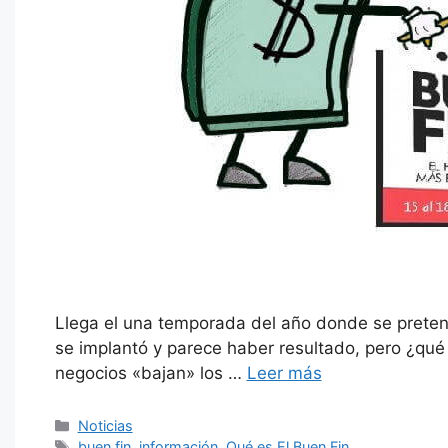
Llega el una temporada del año donde se pretend
se implantó y parece haber resultado, pero ¿qué 
negocios «bajan» los …
Leer más
Categorías
Noticias
Etiquetas
buen fin
,
información
,
Qué es El Buen Fin