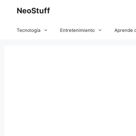
Saltar
NeoStuff
al
contenido
Tecnología
Entretenimiento
Aprende 