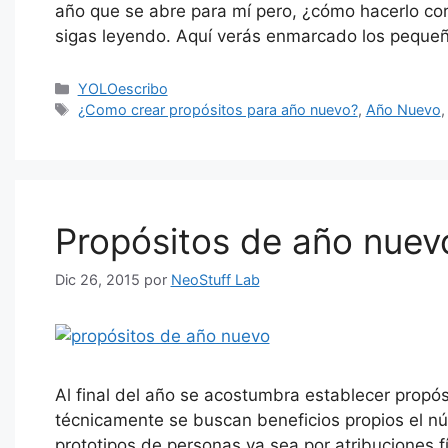
año que se abre para mí pero, ¿cómo hacerlo cor
sigas leyendo. Aquí verás enmarcado los pequ
Categorías
YOLOescribo
Etiquetas
¿Como crear propósitos para año nuevo?
,
Año Nuevo
Propósitos de año nuev
Dic 26, 2015
por
NeoStuff Lab
Al final del año se acostumbra establecer propós
técnicamente se buscan beneficios propios el n
prototipos de personas ya sea por atribuciones f