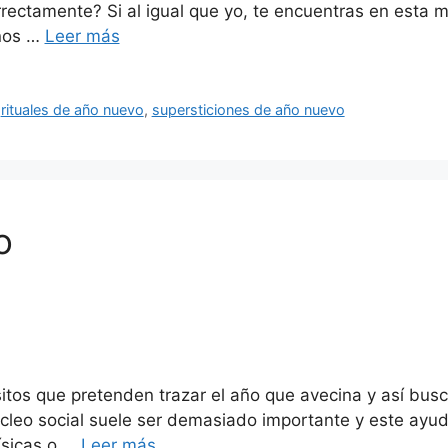
rectamente? Si al igual que yo, te encuentras en esta 
eños …
Leer más
,
rituales de año nuevo
,
supersticiones de año nuevo
o
itos que pretenden trazar el año que avecina y así bus
úcleo social suele ser demasiado importante y este ay
ísicas o …
Leer más