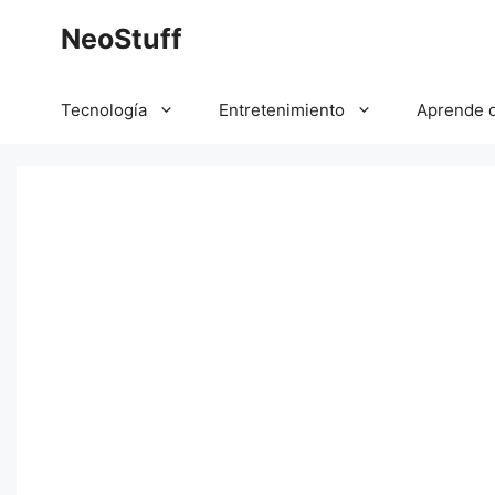
Saltar
NeoStuff
al
contenido
Tecnología
Entretenimiento
Aprende 