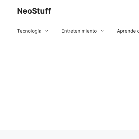
Saltar
NeoStuff
al
contenido
Tecnología
Entretenimiento
Aprende 