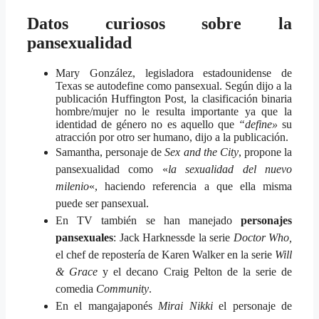
Datos curiosos sobre la
pansexualidad
Mary González, legisladora estadounidense de
Texas se autodefine como pansexual. Según dijo a la
publicación Huffington Post, la clasificación binaria
hombre/mujer no le resulta importante ya que la
identidad de género no es aquello que
“define»
su
atracción por otro ser humano, dijo a la publicación.
Samantha, personaje de
Sex and the City
, propone la
pansexualidad como «
la sexualidad del nuevo
milenio
«, haciendo referencia a que ella misma
puede ser pansexual.
En TV también se han manejado
personajes
pansexuales
: Jack Harkness
de la serie
Doctor Who,
e
l chef de repostería de Karen Walker en la serie
Will
& Grace
y el decano Craig Pelton de la serie de
comedia
Community
.
En el manga
japonés
Mirai Nikki
el personaje de