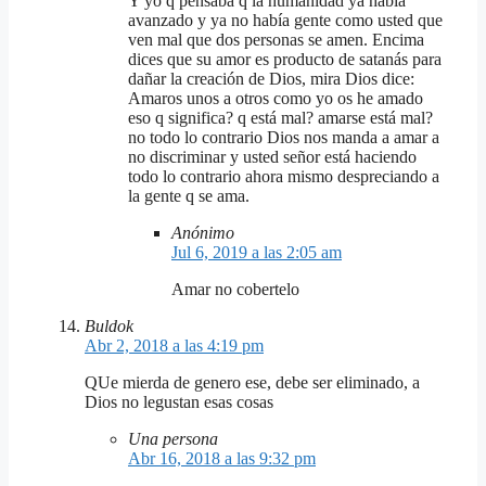
Y yo q pensaba q la humanidad ya había
avanzado y ya no había gente como usted que
ven mal que dos personas se amen. Encima
dices que su amor es producto de satanás para
dañar la creación de Dios, mira Dios dice:
Amaros unos a otros como yo os he amado
eso q significa? q está mal? amarse está mal?
no todo lo contrario Dios nos manda a amar a
no discriminar y usted señor está haciendo
todo lo contrario ahora mismo despreciando a
la gente q se ama.
Anónimo
Jul 6, 2019 a las 2:05 am
Amar no cobertelo
Buldok
Abr 2, 2018 a las 4:19 pm
QUe mierda de genero ese, debe ser eliminado, a
Dios no legustan esas cosas
Una persona
Abr 16, 2018 a las 9:32 pm