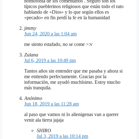
homofobia de los comentarios . Seguro son los
típicos pueblerinos religiosos que están todo el rato
hablando de «Dios» y lo que según ellos es
«pecado» en fin perdí la fe en la humanidad
jimmy
Jun 24, 2020 a las 1:04 am
me siento estafado, no se come >:v
Zulana
Jul 6, 2019 a las 10:49 pm
Tantos años sin entender que me pasaba y ahora si
me entiendo perfectamente. Gracias por la
información, me ayudó muchísimo. Estoy mucho
más tranquila.
Anónimo
Jun 18, 2019 a las 11:28 am
al paso que vamos ni lo alienigenas van a querer
venir ala tierra jajaja
SHIRO
Jul 3, 2019 a las 10:14 pm