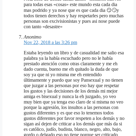
para todas esas «cosas» este mundo esta cada dia
mas podrido y ya nose que es que cada dia 😏🙄y
todos tienen derechos y hay respetarles pero muchas
personas son excivisionistas y pues asi nose puede
con tanto «desastre»
Anonimo
Nov 22, 2018 a las 3:26 pm
Estaba leyendo un libro y de casualidad me salio esa
palabra ya la había escuchado pero no le había
prestado atención como otras claramente y me eh
dado cuenta, bueno me eh quitado la duda de que
soy ya que ni yo misma me eh entendido
últimamente y puedo que soy Pansexual y no tienen
que juzgar a las personas por eso hay que respetar
los gustos y las decisiones de los demás mi mejor
amiga es bisexual y nunca la eh juzgado, yo veo
muy bien que ya tenga eso claro de si misma no veo
porque la agresión, los insultos a las personas con
gustos diferentes y es que eso lo tenemos todos
gustos diferentes por favor respeten a los demás y no
sigan así dejen de criticar a los demás que más da si
es católico, judío, budista, blanco, negro, alto, bajo,
gordo o delgado eso no tiene porque ser criticado