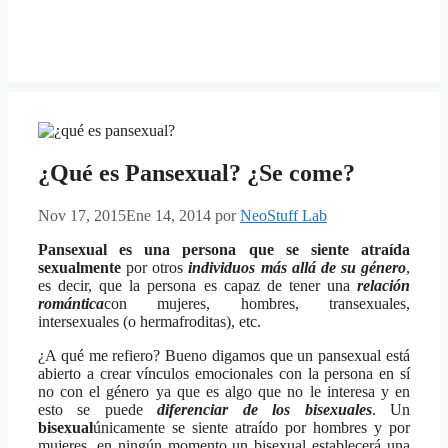
¿Qué es Pansexual? ¿Se come?
Nov 17, 2015
Ene 14, 2014
por
NeoStuff Lab
Pansexual es una persona que se siente atraída
sexualmente
por otros
individuos más allá de su género
,
es decir, que la persona es capaz de tener una
relación
romántica
con mujeres, hombres, transexuales,
intersexuales (o hermafroditas), etc.
¿A qué me refiero? Bueno digamos que un pansexual está
abierto a crear vínculos emocionales con la persona en sí
no con el género ya que es algo que no le interesa y en
esto se puede
diferenciar de los bisexuales
. Un
bisexual
únicamente se siente atraído por hombres y por
mujeres, en ningún momento un bisexual establecerá una