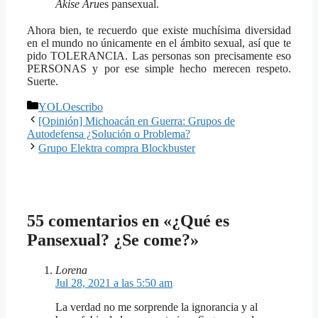
Akise Aru
es pansexual.
Ahora bien, te recuerdo que existe muchísima diversidad
en el mundo no únicamente en el ámbito sexual, así que te
pido TOLERANCIA. Las personas son precisamente eso
PERSONAS y por ese simple hecho merecen respeto.
Suerte.
Categorías
YOLOescribo
[Opinión] Michoacán en Guerra: Grupos de
Autodefensa ¿Solución o Problema?
Grupo Elektra compra Blockbuster
55 comentarios en «¿Qué es
Pansexual? ¿Se come?»
Lorena
Jul 28, 2021 a las 5:50 am
La verdad no me sorprende la ignorancia y al