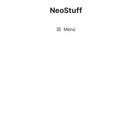
Saltar
NeoStuff
al
contenido
Menú