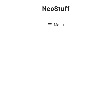
Saltar
NeoStuff
al
contenido
Menú