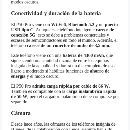
modos oscuros.
Conectividad y duración de la batería
El P50 Pro viene con
Wi-Fi 6
,
Bluetooth 5.2
y un
puerto
USB tipo C
. Aunque este teléfono inteligente
carece de
conexión 5G
, esto se debe a problemas comerciales y
escasez de semiconductores en todo el mundo. Además, el
teléfono
carece de un conector de audio de 3,5 mm
.
Este teléfono viene con una
batería de 4360 mAh
, que
sigue siendo una cantidad razonable entre los equipos
insignia de la actualidad y durará un día completo de uso
ligero a moderado si habilitas funciones de
ahorro de
energía
y el modo oscuro.
El P50 Pro
admite carga rápida por cable de 66 W
.
También es compatible con la c
arga inalámbrica rápida
de 50 W
, pero el cargador inalámbrico debe comprarse por
separado.
Cámara
Desde hace años, las cámaras de los teléfonos insignia de
Huawei de la colaboración con Leica, siempre han sido