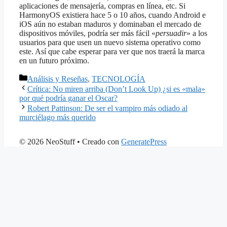
aplicaciones de mensajería, compras en línea, etc. Si
HarmonyOS existiera hace 5 o 10 años, cuando Android e
iOS aún no estaban maduros y dominaban el mercado de
dispositivos móviles, podría ser más fácil «
persuadir
» a los
usuarios para que usen un nuevo sistema operativo como
este. Así que cabe esperar para ver que nos traerá la marca
en un futuro próximo.
Categorías
Análisis y Reseñas
,
TECNOLOGÍA
Crítica: No miren arriba (Don’t Look Up) ¿si es «mala»
por qué podría ganar el Oscar?
Robert Pattinson: De ser el vampiro más odiado al
murciélago más querido
© 2026 NeoStuff
• Creado con
GeneratePress