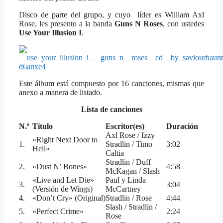
Disco de parte del grupo, y cuyo líder es William Axl
Rose, les presento a la banda
Guns N Roses
, con ustedes
Use Your Illusion I
.
Este álbum está compuesto por 16 canciones, mismas que
anexo a manera de listado.
Lista de canciones
N.º
Título
Escritor(es)
Duración
Axl Rose / Izzy
«Right Next Door to
1.
Stradlin / Timo
3:02
Hell»
Caltia
Stradlin / Duff
2.
«Dust N’ Bones»
4:58
McKagan / Slash
«Live and Let Die»
Paul y Linda
3.
3:04
(Versión de Wings)
McCartney
4.
«Don’t Cry» (Original)
Stradlin / Rose
4:44
Slash / Stradlin /
5.
«Perfect Crime»
2:24
Rose