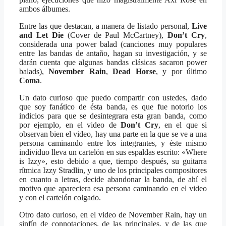
ambos álbumes.
Entre las que destacan, a manera de listado personal,
Live
and Let Die
(Cover de Paul McCartney),
Don’t Cry
,
considerada una power balad (canciones muy populares
entre las bandas de antaño, hagan su investigación, y se
darán cuenta que algunas bandas clásicas sacaron power
balads),
November Rain
,
Dead Horse
, y por último
Coma
.
Un dato curioso que puedo compartir con ustedes, dado
que soy fanático de ésta banda, es que fue notorio los
indicios para que se desintegrara esta gran banda, como
por ejemplo, en el video de
Don’t Cry
, en el que si
observan bien el video, hay una parte en la que se ve a una
persona caminando entre los integrantes, y éste mismo
individuo lleva un cartelón en sus espaldas escrito: «Where
is Izzy», esto debido a que, tiempo después, su guitarra
rítmica Izzy Stradlin, y uno de los principales compositores
en cuanto a letras, decide abandonar la banda, de ahí el
motivo que apareciera esa persona caminando en el video
y con el cartelón colgado.
Otro dato curioso, en el video de November Rain, hay un
sinfín de connotaciones, de las principales, y de las que