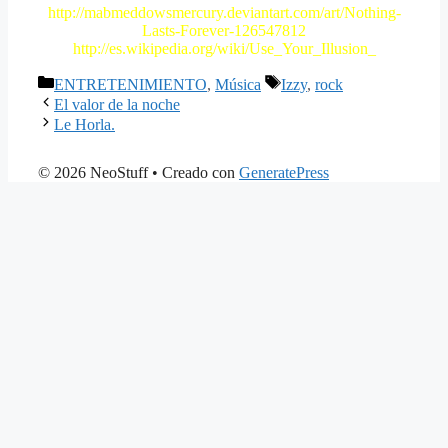
http://mabmeddowsmercury.deviantart.com/art/Nothing-
Lasts-Forever-126547812
http://es.wikipedia.org/wiki/Use_Your_Illusion_
Categorías
Etiquetas
ENTRETENIMIENTO
,
Música
Izzy
,
rock
El valor de la noche
Le Horla.
© 2026 NeoStuff
• Creado con
GeneratePress