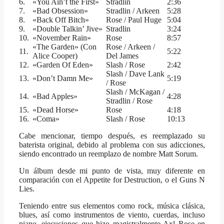
6.
«You Ain’t the First»
Stradlin
2:36
7.
«Bad Obsession»
Stradlin / Arkeen
5:28
8.
«Back Off Bitch»
Rose / Paul Huge
5:04
9.
«Double Talkin’ Jive»
Stradlin
3:24
10.
«November Rain»
Rose
8:57
«The Garden» (Con
Rose / Arkeen /
11.
5:22
Alice Cooper)
Del James
12.
«Garden Of Eden»
Slash / Rose
2:42
Slash / Dave Lank
13.
«Don’t Damn Me»
5:19
/ Rose
Slash / McKagan /
14.
«Bad Apples»
4:28
Stradlin / Rose
15.
«Dead Horse»
Rose
4:18
16.
«Coma»
Slash / Rose
10:13
Cabe mencionar, tiempo después, es reemplazado su
baterista original, debido al problema con sus adicciones,
siendo encontrado un reemplazo de nombre Matt Sorum.
Un álbum desde mi punto de vista, muy diferente en
comparación con el Appetite for Destruction, o el Guns N
Lies.
Teniendo entre sus elementos como rock, música clásica,
blues, así como instrumentos de viento, cuerdas, incluso
piano, ejecuciones que hizo magistralmente Axl Rose en