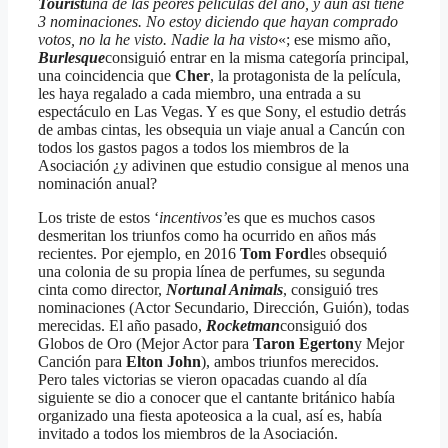
Tourist
una de las peores películas del año, y aun así tiene
3 nominaciones. No estoy diciendo que hayan comprado
votos, no la he visto. Nadie la ha visto
«; ese mismo año,
Burlesque
consiguió entrar en la misma categoría principal,
una coincidencia que
Cher
, la protagonista de la película,
les haya regalado a cada miembro, una entrada a su
espectáculo en Las Vegas. Y es que Sony, el estudio detrás
de ambas cintas, les obsequia un viaje anual a Cancún con
todos los gastos pagos a todos los miembros de la
Asociación ¿y adivinen que estudio consigue al menos una
nominación anual?
Los triste de estos ‘
incentivos’
es que es muchos casos
desmeritan los triunfos como ha ocurrido en años más
recientes. Por ejemplo, en 2016
Tom Ford
les obsequió
una colonia de su propia línea de perfumes, su segunda
cinta como director,
Nortunal Animals
, consiguió tres
nominaciones (Actor Secundario, Dirección, Guión), todas
merecidas. El año pasado,
Rocketman
consiguió dos
Globos de Oro (Mejor Actor para
Taron Egerton
y Mejor
Canción para
Elton John
), ambos triunfos merecidos.
Pero tales victorias se vieron opacadas cuando al día
siguiente se dio a conocer que el cantante británico había
organizado una fiesta apoteosica a la cual, así es, había
invitado a todos los miembros de la Asociación.