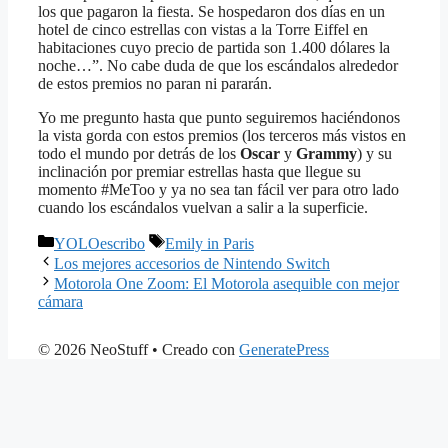
los que pagaron la fiesta. Se hospedaron dos días en un
hotel de cinco estrellas con vistas a la Torre Eiffel en
habitaciones cuyo precio de partida son 1.400 dólares la
noche…”. No cabe duda de que los escándalos alrededor
de estos premios no paran ni pararán.
Yo me pregunto hasta que punto seguiremos haciéndonos
la vista gorda con estos premios (los terceros más vistos en
todo el mundo por detrás de los
Oscar
y
Grammy
) y su
inclinación por premiar estrellas hasta que llegue su
momento #MeToo y ya no sea tan fácil ver para otro lado
cuando los escándalos vuelvan a salir a la superficie.
Categorías
Etiquetas
YOLOescribo
Emily in Paris
Los mejores accesorios de Nintendo Switch
Motorola One Zoom: El Motorola asequible con mejor
cámara
© 2026 NeoStuff
• Creado con
GeneratePress