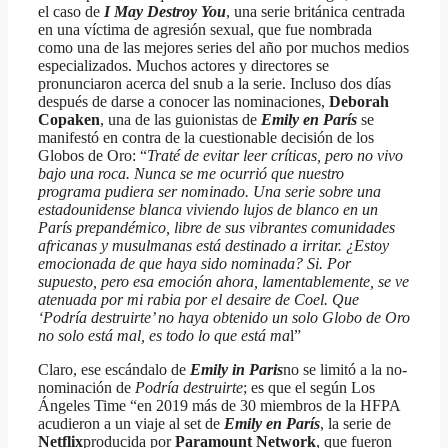
el caso de
I May Destroy You
, una serie británica centrada
en una víctima de agresión sexual, que fue nombrada
como una de las mejores series del año por muchos medios
especializados. Muchos actores y directores se
pronunciaron acerca del snub a la serie. Incluso dos días
después de darse a conocer las nominaciones,
Deborah
Copaken
, una de las guionistas de
Emily en París
se
manifestó en contra de la cuestionable decisión de los
Globos de Oro: “
Traté de evitar leer críticas, pero no vivo
bajo una roca. Nunca se me ocurrió que nuestro
programa pudiera ser nominado. Una serie sobre una
estadounidense blanca viviendo lujos de blanco en un
París prepandémico, libre de sus vibrantes comunidades
africanas y musulmanas está destinado a irritar. ¿Estoy
emocionada de que haya sido nominada? Si. Por
supuesto, pero esa emoción ahora, lamentablemente, se ve
atenuada por mi rabia por el desaire de Coel. Que
‘Podría destruirte’ no haya obtenido un solo Globo de Oro
no solo está mal, es todo lo que está ma
l”
Claro, ese escándalo de
Emily in Paris
no se limitó a la no-
nominación de
Podría destruirte
; es que el según Los
Ángeles Time “en 2019 más de 30 miembros de la HFPA
acudieron a un viaje al set de
Emily en París
, la serie de
Netflix
producida por
Paramount Network
, que fueron