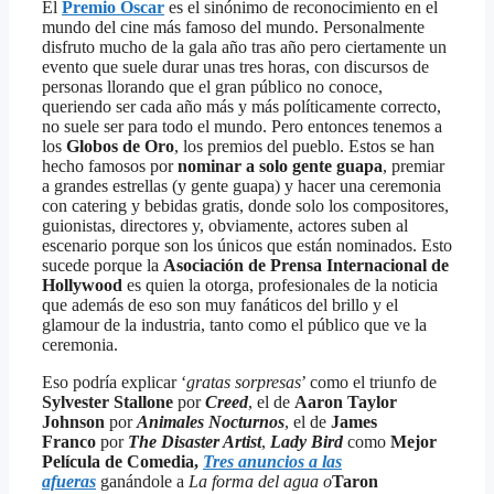
El
Premio Oscar
es el sinónimo de reconocimiento en el
mundo del cine más famoso del mundo. Personalmente
disfruto mucho de la gala año tras año pero ciertamente un
evento que suele durar unas tres horas, con discursos de
personas llorando que el gran público no conoce,
queriendo ser cada año más y más políticamente correcto,
no suele ser para todo el mundo. Pero entonces tenemos a
los
Globos de Oro
, los premios del pueblo. Estos se han
hecho famosos por
nominar a solo gente guapa
, premiar
a grandes estrellas (y gente guapa) y hacer una ceremonia
con catering y bebidas gratis, donde solo los compositores,
guionistas, directores y, obviamente, actores suben al
escenario porque son los únicos que están nominados. Esto
sucede porque la
Asociación de Prensa Internacional de
Hollywood
es quien la otorga, profesionales de la noticia
que además de eso son muy fanáticos del brillo y el
glamour de la industria, tanto como el público que ve la
ceremonia.
Eso podría explicar ‘
gratas sorpresas
’ como el triunfo de
Sylvester Stallone
por
Creed
, el de
Aaron Taylor
Johnson
por
Animales Nocturnos
, el de
James
Franco
por
The Disaster Artist
,
Lady Bird
como
Mejor
Película de Comedia,
Tres anuncios a las
afueras
ganándole a
La forma del agua o
Taron