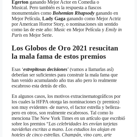
Egerton
ganando Mejor Actor en Comedia o
Musical
.
Pero también es la respuesta a fiascos
monumentales como
Bohemian Rhapsody
ganando en
Mejor Película,
Lady Gaga
ganando como Mejor Actriz
por American Horror Story, o nominaciones sin sentido
como las de este año:
Music
en Mejor Película y
Emily in
Paris
en Mejor Serie.
Los Globos de Oro 2021 resucitan
la mala fama de estos premios
Esas ‘
estrepitosas decisiones
’ (vamos a llamarlas así)
deberían ser suficientes para construir la mala fama que
han venido acumulando año tras año pero lo realmente
escabroso esta detrás de ello.
En algunos casos, los motivos extracinematográficos por
los cuales la HFPA otorga las nominaciones (y premios)
son muy evidentes -de nuevo, el factor estrella y belleza-
pero en otros, son realmente escabrosos. Tal como lo
menciona The New York Times en un artículo que escribió
sobre los premios “
Las celebridades les envían tarjetas
navideñas escritas a mano. Los estudios los alojan en
hoteles de cinco estrellas. Champán, vino caro, arte