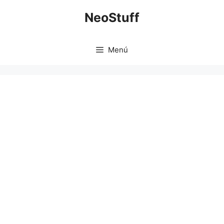
Saltar
NeoStuff
al
contenido
Menú