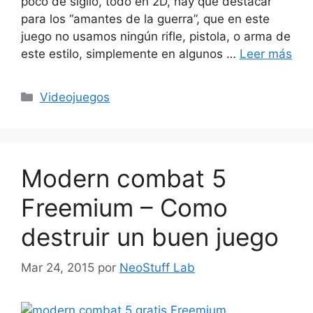
poco de sigilo, todo en 2D, hay que destacar
para los “amantes de la guerra”, que en este
juego no usamos ningún rifle, pistola, o arma de
este estilo, simplemente en algunos …
Leer más
Categorías
Videojuegos
Modern combat 5
Freemium – Como
destruir un buen juego
Mar 24, 2015
por
NeoStuff Lab